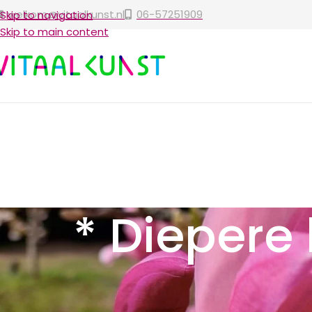
welkom@vitaalkunst.nl
06-57251909
Skip to navigation
Skip to main content
* Diepere