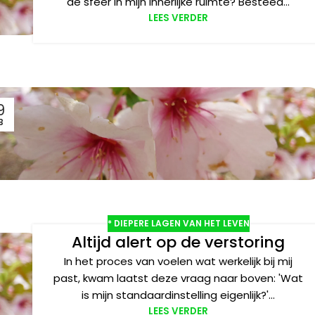
de sfeer in mijn innerlijke ruimte? Besteed...
LEES VERDER
9
B
* DIEPERE LAGEN VAN HET LEVEN
Altijd alert op de verstoring
In het proces van voelen wat werkelijk bij mij
past, kwam laatst deze vraag naar boven: 'Wat
is mijn standaardinstelling eigenlijk?'...
LEES VERDER