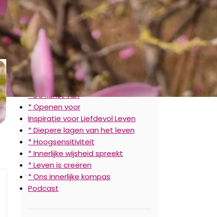
CATEGORIEËN
Ervaar de Natuurlijke Stroom
* Afstemmen op
* De kunst van
* Openen voor
Inspiratie voor Liefdevol Leven
* Diepere lagen van het leven
* Hoogsensitiviteit
* Innerlijke wijsheid spreekt
* Leven is creëren
* Ons innerlijke kompas
Podcast