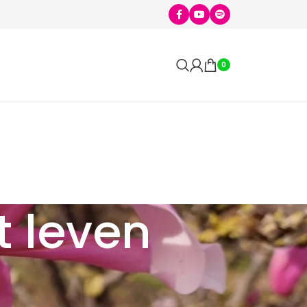
0
t leven