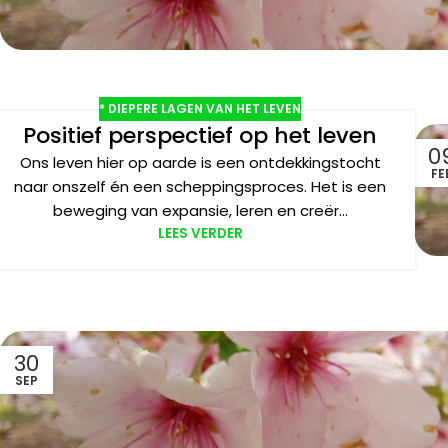
* DIEPERE LAGEN VAN HET LEVEN
Positief perspectief op het leven
0
Ons leven hier op aarde is een ontdekkingstocht
FE
naar onszelf én een scheppingsproces. Het is een
beweging van expansie, leren en creër...
LEES VERDER
30
SEP