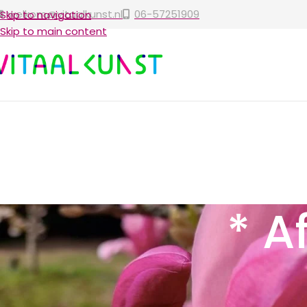
welkom@vitaalkunst.nl
06-57251909
Skip to navigation
Skip to main content
* 