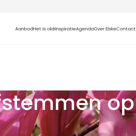
Aanbod
Het is oké
Inspiratie
Agenda
Over Elske
Contact
Afstemmen op