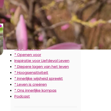
CATEGORIEËN
Ervaar de Natuurlijke Stroom
* Afstemmen op
* De kunst van
* Openen voor
Inspiratie voor Liefdevol Leven
* Diepere lagen van het leven
* Hoogsensitiviteit
* Innerlijke wijsheid spreekt
* Leven is creëren
* Ons innerlijke kompas
Podcast